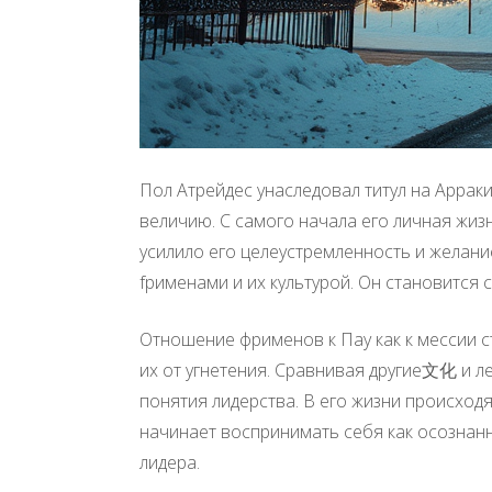
Пол Атрейдес унаследовал титул на Арраки
величию. С самого начала его личная жиз
усилило его целеустремленность и желание
fрименами и их культурой. Он становитс
Отношение фрименов к Пау как к мессии с
их от угнетения. Сравнивая другие文化 и ле
понятия лидерства. В его жизни происход
начинает воспринимать себя как осознанн
лидера.