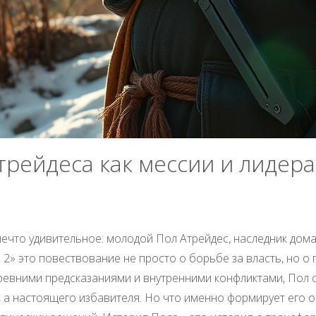
трейдеса как мессии и лидер
ечто удивительное: молодой Пол Атрейдес, наследник дома
2» это повествование не просто о борьбе за власть, но 
древними предсказаниями и внутренними конфликтами, Пол
 а настоящего избавителя. Но что именно формирует его об