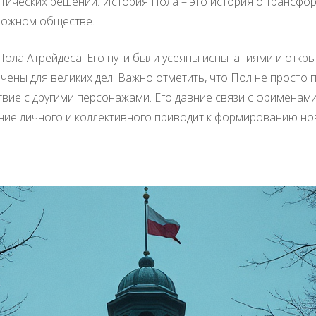
тических решений. История Пола – это история о трансфор
сложном обществе.
Пола Атрейдеса. Его пути были усеяны испытаниями и откр
чены для великих дел. Важно отметить, что Пол не просто п
твие с другими персонажами. Его давние связи с фрименам
тание личного и коллективного приводит к формированию н