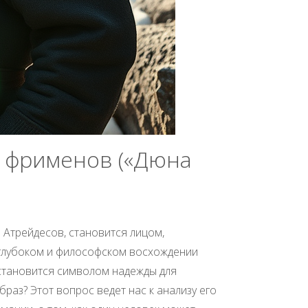
а фрименов («Дюна
 Атрейдесов, становится лицом,
о глубоком и философском восхождении
 становится символом надежды для
раз? Этот вопрос ведет нас к анализу его