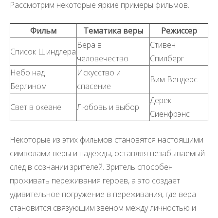
Рассмотрим некоторые яркие примеры фильмов.
Фильм
Тематика веры
Режиссер
Вера в
Стивен
Список Шиндлера
человечество
Спилберг
Небо над
Искусство и
Вим Вендерс
Берлином
спасение
Дерек
Свет в океане
Любовь и выбор
Сиенфрэнс
Некоторые из этих фильмов становятся настоящими
символами веры и надежды, оставляя незабываемый
след в сознании зрителей. Зритель способен
проживать переживания героев, а это создает
удивительное погружение в переживания, где вера
становится связующим звеном между личностью и