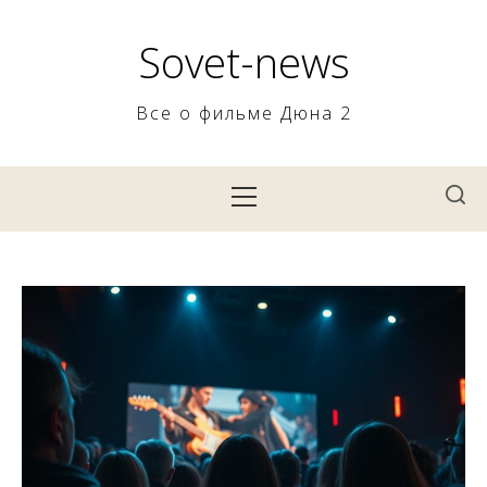
Skip
to
Sovet-news
content
Все о фильме Дюна 2
Primary
Menu