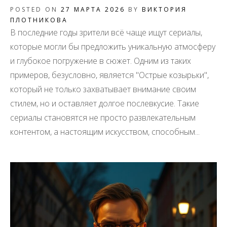
POSTED ON
27 МАРТА 2026
BY
ВИКТОРИЯ
ПЛОТНИКОВА
В последние годы зрители всё чаще ищут сериалы,
которые могли бы предложить уникальную атмосферу
и глубокое погружение в сюжет. Одним из таких
примеров, безусловно, является "Острые козырьки",
который не только захватывает внимание своим
стилем, но и оставляет долгое послевкусие. Такие
сериалы становятся не просто развлекательным
контентом, а настоящим искусством, способным...