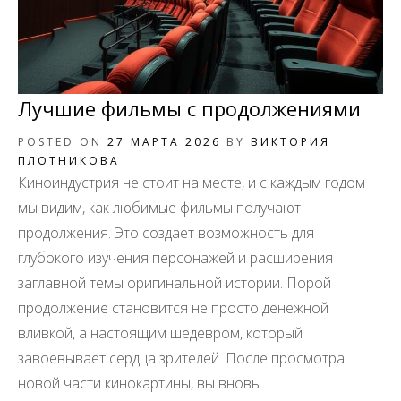
Лучшие фильмы с продолжениями
POSTED ON
27 МАРТА 2026
BY
ВИКТОРИЯ
ПЛОТНИКОВА
Киноиндустрия не стоит на месте, и с каждым годом
мы видим, как любимые фильмы получают
продолжения. Это создает возможность для
глубокого изучения персонажей и расширения
заглавной темы оригинальной истории. Порой
продолжение становится не просто денежной
вливкой, а настоящим шедевром, который
завоевывает сердца зрителей. После просмотра
новой части кинокартины, вы вновь...