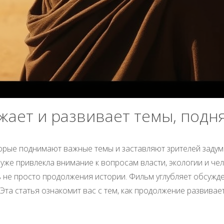
жает и развивает темы, подн
торые поднимают важные темы и заставляют зрителей задум
 уже привлекла внимание к вопросам власти, экологии и че
ь не просто продолжения истории. Фильм углубляет обсужде
та статья ознакомит вас с тем, как продолжение развивает