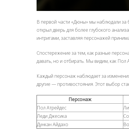
В первой части «Дюны» мы наблюдали за б
открыл дверь для более глубокого анализ
интригами, заставляя персонажей приним
Спостережение за тем, как разные персон
давать, но и отбирать. Мы видим, как Пол
Каждый персонаж наблюдает за изменения
другие — противостояния. Этот выбор ст
Персонаж
Пол Атрейдес
Ли
Леди Джесика
Со
Дункан Айдахо
Во