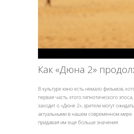
Как «Дюна 2» продол
В культуре кино есть немало фильмов, ко
первая часть этого гипнотического эпоса,
заходит о «Дюне 2», зрители могут ожидат
актуальными в нашем современном мире. Э
придавая им еще больше значения.