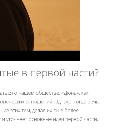
ятые в первой части?
аться о нашем обществе. «Дюна», как
ловеческих отношений. Однако, когда речь
ние этих тем, делая их еще более
 и уточняет основные идеи первой части,