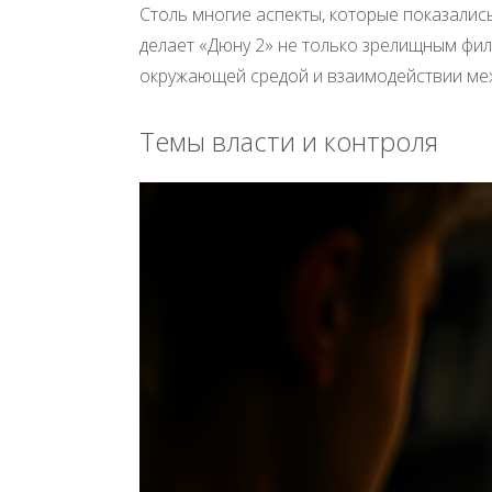
Столь многие аспекты, которые показалис
делает «Дюну 2» не только зрелищным фи
окружающей средой и взаимодействии меж
Темы власти и контроля