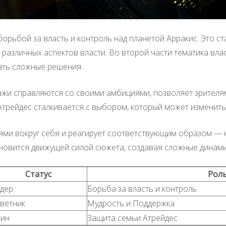
орьбой за власть и контроль над планетой Арракис. Это 
а различных аспектов власти. Во второй части тематика вл
ать сложные решения.
ажи справляются со своими амбициями, позволяет зрителям
 Атрейдес сталкивается с выбором, который может изменить 
ми вокруг себя и реагирует соответствующим образом — 
ановится движущей силой сюжета, создавая сложные динами
Статус
Роль
дер
Борьба за власть и контроль
ветник
Мудрость и Поддержка
ин
Защита семьи Атрейдес