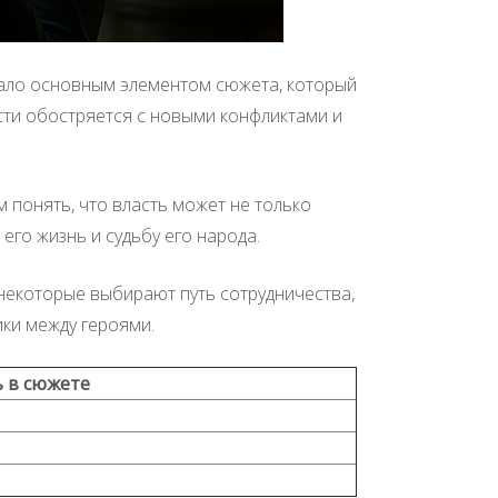
стало основным элементом сюжета, который
асти обостряется с новыми конфликтами и
 понять, что власть может не только
его жизнь и судьбу его народа.
некоторые выбирают путь сотрудничества,
ки между героями.
 в сюжете