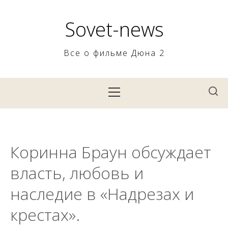
Skip
to
Sovet-news
content
Все о фильме Дюна 2
Primary
Menu
Коринна Браун обсуждает
власть, любовь и
наследие в «Надрезах и
крестах».