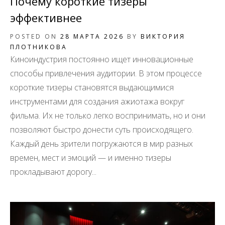
Почему короткие тизеры
эффективнее
POSTED ON
28 МАРТА 2026
BY
ВИКТОРИЯ
ПЛОТНИКОВА
Киноиндустрия постоянно ищет инновационные
способы привлечения аудитории. В этом процессе
короткие тизеры становятся выдающимися
инструментами для создания ажиотажа вокруг
фильма. Их не только легко воспринимать, но и они
позволяют быстро донести суть происходящего.
Каждый день зрители погружаются в мир разных
времен, мест и эмоций — и именно тизеры
прокладывают дорогу...