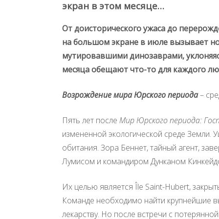
экран в этом месяце…
От доисторического ужаса до перерожд
на большом экране в июле вызывает но
мутировавшими динозаврами, уклоняясь
месяца обещают что-то для каждого лю
Возрождение мира Юрского периода
– сре
Пять лет после
Мир Юрского периода: Гос
измененной экологической среде Земли. 
обитания. Зора Беннет, тайный агент, за
Лумисом и командиром Дунканом Кинкейд
Их целью является Île Saint-Hubert, закр
Команде необходимо найти крупнейшие выж
лекарству. Но после встречи с потерянно