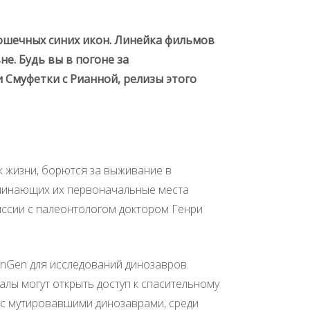
рошечных синих икон. Линейка фильмов
е. Будь вы в погоне за
 Смуфетки с Рианной, релизы этого
к жизни, борются за выживание в
оминающих их первоначальные места
миссии с палеонтологом доктором Генри
 InGen для исследований динозавров.
лы могут открыть доступ к спасительному
ы с мутировавшими динозаврами, среди