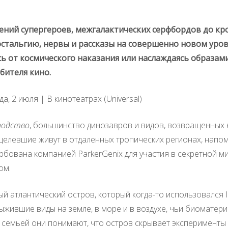
ений супергероев, межгалактических серфбордов до к
стальгию, нервы и рассказы на совершенно новом уровн
 от космического наказания или наслаждаясь образами
бителя кино.
да, 2 июля | В кинотеатрах (Universal)
подство
, большинство динозавров и видов, возвращенных 
Уцелевшие живут в отдаленных тропических регионах, нап
вербована компанией ParkerGenix для участия в секретной 
ом.
ытый атлантический остров, который когда-то использовался
ившие виды на земле, в море и в воздухе, чьи биоматериа
й семьей они понимают, что остров скрывает эксперимент