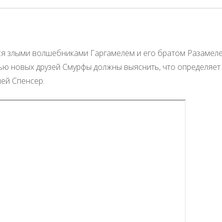
я злыми волшебниками Гаргамелем и его братом Разамелем
ью новых друзей Смурфы должны выяснить, что определяет и
ей Спенсер.